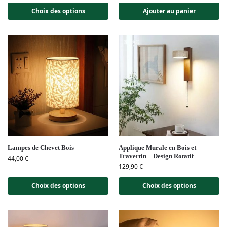
Choix des options
Ajouter au panier
Lampes de Chevet Bois
Applique Murale en Bois et
Travertin – Design Rotatif
44,00
€
129,90
€
Choix des options
Choix des options