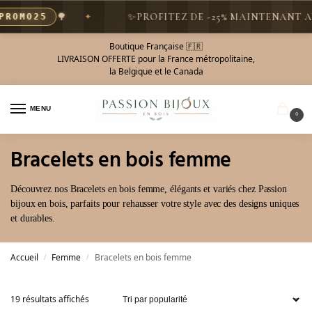
🌳
✨
PROFITEZ DE -25% MAINTENANT AVEC 
MO25
Boutique Française 🇫🇷
LIVRAISON OFFERTE pour la France métropolitaine,
la Belgique et le Canada
MENU
0
Bracelets en bois femme
Découvrez nos Bracelets en bois femme, élégants et variés chez Passion
bijoux en bois, parfaits pour rehausser votre style avec des designs uniques
et durables.
Accueil
Femme
Bracelets en bois femme
/
/
19 résultats affichés