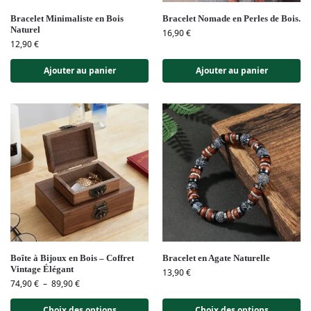
Bracelet Minimaliste en Bois
Bracelet Nomade en Perles de Bois.
Naturel
16,90
€
12,90
€
Ajouter au panier
Ajouter au panier
Boîte à Bijoux en Bois – Coffret
Bracelet en Agate Naturelle
Vintage Élégant
13,90
€
74,90
€
–
89,90
€
Choix des options
Choix des options