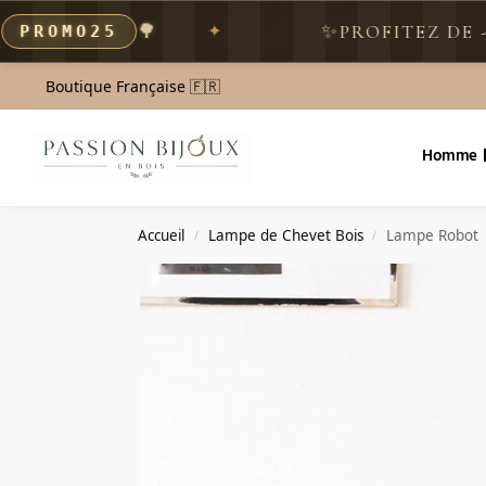
Search
🌳
✨
PROFITEZ DE -25% M
O25
Boutique Française 🇫🇷
Homme
Accueil
Lampe de Chevet Bois
Lampe Robot
/
/