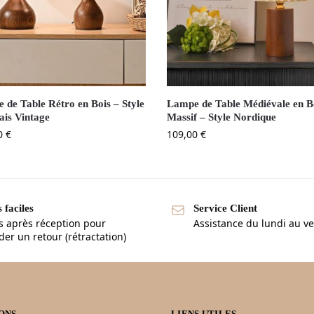
 de Table Rétro en Bois – Style
Lampe de Table Médiévale en B
ais Vintage
Massif – Style Nordique
0
€
109,00
€
 faciles
Service Client
s après réception pour
Assistance du lundi au v
r un retour (rétractation)
ONS
LIENS UTILES