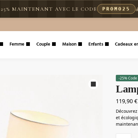
🪵
AINTENANT AVEC LE CODE
PROMO25
Femme
Couple
Maison
Enfants
Cadeaux en
-25% Code 
Lamp
119,90
€
Découvrez 
et écologi
maintenant