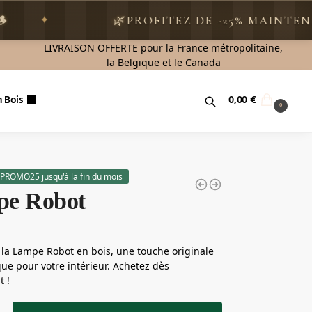
🌿
PROFITEZ DE -25% MAINTENANT AV
LIVRAISON OFFERTE pour la France métropolitaine,
la Belgique et le Canada
Recherche
 Bois
0,00
€
0
PROMO25 jusqu'à la fin du mois
e Robot
la Lampe Robot en bois, une touche originale
que pour votre intérieur. Achetez dès
 !