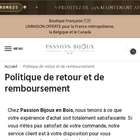
🌳
✨
PROFITEZ DE -25% MAINTENANT AVEC 
O25
Boutique Française 🇫🇷
LIVRAISON OFFERTE pour la France métropolitaine,
la Belgique et le Canada
MENU
0
Accueil
Politique de retour et de remboursement
/
Politique de retour et de
remboursement
Chez
Passion Bijoux en Bois
, nous tenons à ce que
votre expérience d’achat soit totalement satisfaisante. Si
vous n’êtes pas satisfait de votre commande, notre
service client est à votre disposition pour vous