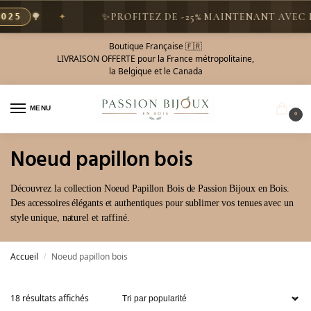

✨
PROFITEZ DE -25% MAINTENANT AVEC LE COD
Boutique Française 🇫🇷
LIVRAISON OFFERTE pour la France métropolitaine,
la Belgique et le Canada
MENU
0
Noeud papillon bois
Découvrez la collection Noeud Papillon Bois de Passion Bijoux en Bois.
Des accessoires élégants et authentiques pour sublimer vos tenues avec un
style unique, naturel et raffiné.
Accueil
Noeud papillon bois
/
18 résultats affichés