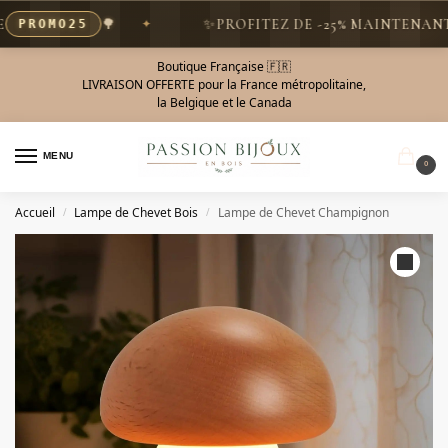
🌳
✨
PROFITEZ DE -25% MAINTENANT AV
ROMO25
Boutique Française 🇫🇷
LIVRAISON OFFERTE pour la France métropolitaine,
la Belgique et le Canada
MENU
0
Accueil
Lampe de Chevet Bois
Lampe de Chevet Champignon
/
/