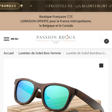
🌳
✨
PROFITEZ DE -25% MAINTENANT AVE
OMO25
Boutique Française 🇫🇷
LIVRAISON OFFERTE pour la France métropolitaine,
la Belgique et le Canada
MENU
0
Accueil
Lunettes de Soleil Bois Femme
Lunette de Soleil Bambou UV400 – Polaris
/
/