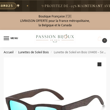
🌳
✨
PROFITEZ DE -25% MAINTENANT AVEC
MO25
Boutique Française 🇫🇷
LIVRAISON OFFERTE pour la France métropolitaine,
la Belgique et le Canada
MENU
0
Accueil
Lunettes de Soleil Bois
Lunette de Soleil en Bois UV400 – Sirocco
/
/