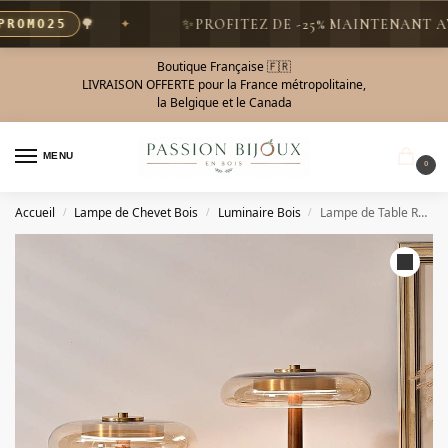
🌳
✨
PROFITEZ DE -25% MAINTENANT AVEC
MO25
Boutique Française 🇫🇷
LIVRAISON OFFERTE pour la France métropolitaine,
la Belgique et le Canada
MENU
0
Accueil
Lampe de Chevet Bois
Luminaire Bois
Lampe de Table Rétro en Bois – Style Français Vintage
/
/
/