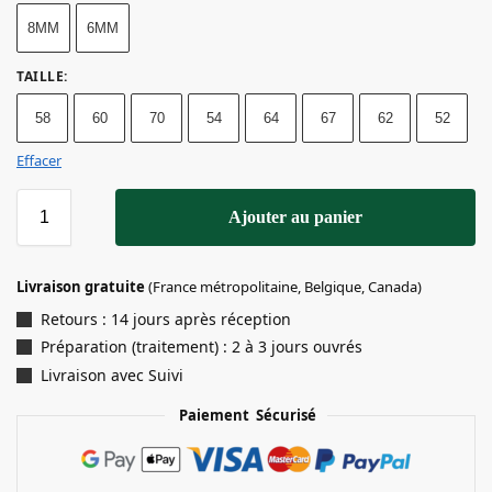
8MM
6MM
TAILLE
:
58
60
70
54
64
67
62
52
Effacer
Ajouter au panier
Livraison gratuite
(France métropolitaine, Belgique, Canada)
Retours : 14 jours après réception
Préparation (traitement) : 2 à 3 jours ouvrés
Livraison avec Suivi
Paiement Sécurisé