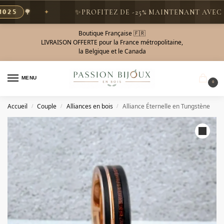
🌳
✨
PROFITEZ DE -25% MAINTENANT AVEC LE 
5
Boutique Française 🇫🇷
LIVRAISON OFFERTE pour la France métropolitaine,
la Belgique et le Canada
MENU
0
Accueil
Couple
Alliances en bois
Alliance Éternelle en Tungstène
/
/
/