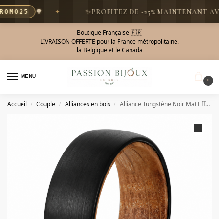
🌳
✨
PROFITEZ DE -25% MAINTENANT AVEC 
MO25
Boutique Française 🇫🇷
LIVRAISON OFFERTE pour la France métropolitaine,
la Belgique et le Canada
MENU
0
Accueil
Couple
Alliances en bois
Alliance Tungstène Noir Mat Effet Bois
/
/
/