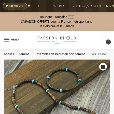
🌳
✨
PROFITEZ DE -25% MAINTENANT 
PROMO25
Boutique Française 🇫🇷
LIVRAISON OFFERTE pour la France métropolitaine,
la Belgique et le Canada
MENU
0
Accueil
Femme
Ensembles de bijoux en bois femme
Parrure Bois Coco et Turquoise Bohème.
/
/
/