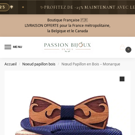
🌳
✨
PROFITEZ DE -25% MAINTENANT AVEC LE C
Boutique Française 🇫🇷
LIVRAISON OFFERTE pour la France métropolitaine,
la Belgique et le Canada
MENU
0
Accueil
Noeud papillon bois
Nœud Papillon en Bois – Monarque
/
/