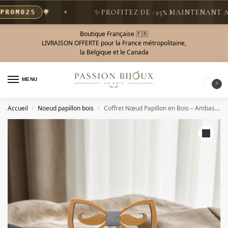
🌳
✨
PROFITEZ DE -25% MAINTENANT AVEC
MO25
Boutique Française 🇫🇷
LIVRAISON OFFERTE pour la France métropolitaine,
la Belgique et le Canada
MENU
0
Accueil
Noeud papillon bois
Coffret Nœud Papillon en Bois – Ambassadeur
/
/