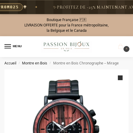
🌳
✨
PROFITEZ DE -25% MAINTENANT AVE
OMO25
Boutique Française 🇫🇷
LIVRAISON OFFERTE pour la France métropolitaine,
la Belgique et le Canada
MENU
0
Accueil
Montre en Bois
Montre en Bois Chronographe – Mirage
/
/