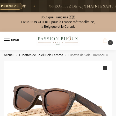
🌳
✨
PROFITEZ DE -25% MAINTENANT AV
ROMO25
Boutique Française 🇫🇷
LIVRAISON OFFERTE pour la France métropolitaine,
la Belgique et le Canada
MENU
0
Accueil
Lunettes de Soleil Bois Femme
Lunette de Soleil Bambou UV400 – Mokaï
/
/