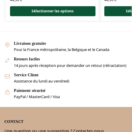
Sélectionner les options
Sél
Livraison gratuite
Pour la France métropolitaine, la Belgique et le Canada
Retours faciles
14 jours après réception pour demander un retour (rétractation)
Service Client
Assistance du lundi au vendredi
Paiement sécurisé
PayPal / MasterCard / Visa
CONTACT
Une question ou une suggestion ? Contactez-nous.