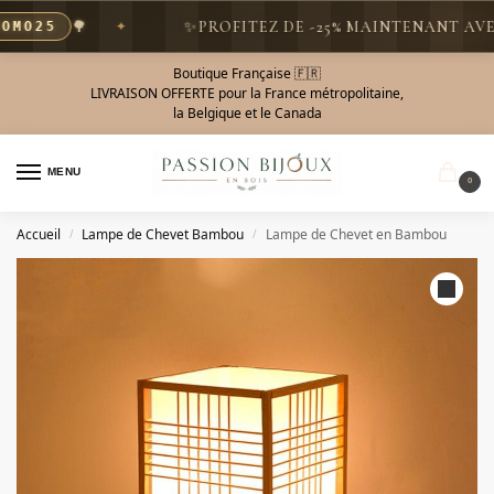
🌳
✨
PROFITEZ DE -25% MAINTENANT AVEC L
O25
Boutique Française 🇫🇷
LIVRAISON OFFERTE pour la France métropolitaine,
la Belgique et le Canada
MENU
0
Accueil
Lampe de Chevet Bambou
Lampe de Chevet en Bambou
/
/