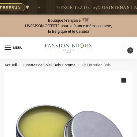
🌳
✨
PROFITEZ DE -25% MAINTENANT AVE
OMO25
Boutique Française 🇫🇷
LIVRAISON OFFERTE pour la France métropolitaine,
la Belgique et le Canada
MENU
0
Accueil
Lunettes de Soleil Bois Homme
Kit Entretien Bois
/
/