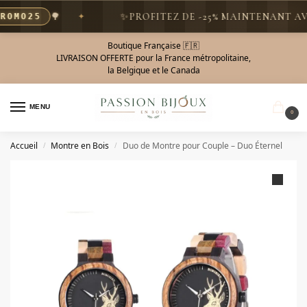
🌳
✨
PROFITEZ DE -25% MAINTENANT AVEC
MO25
Boutique Française 🇫🇷
LIVRAISON OFFERTE pour la France métropolitaine,
la Belgique et le Canada
MENU
0
Accueil
Montre en Bois
Duo de Montre pour Couple – Duo Éternel
/
/