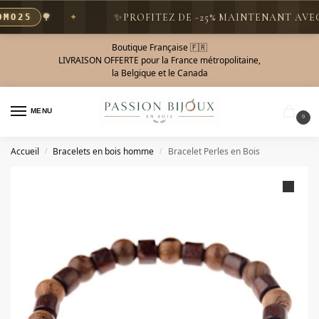
🌳
✨
PROFITEZ DE -25% MAINTENANT AVEC L
25
Boutique Française 🇫🇷
LIVRAISON OFFERTE pour la France métropolitaine,
la Belgique et le Canada
MENU
0
Accueil
Bracelets en bois homme
Bracelet Perles en Bois
/
/