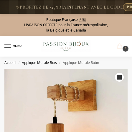
✨
PROFITEZ DE -25% MAINTENANT AVEC LE CODE
PROM
Boutique Française 🇫🇷
LIVRAISON OFFERTE pour la France métropolitaine,
la Belgique et le Canada
MENU
0
Accueil
Applique Murale Bois
Applique Murale Rotin
/
/