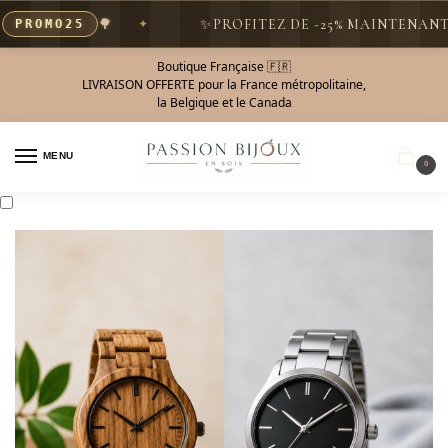
🌳
✨
PROFITEZ DE -25% MAINTENANT AV
ROMO25
Boutique Française 🇫🇷
LIVRAISON OFFERTE pour la France métropolitaine,
la Belgique et le Canada
MENU
0