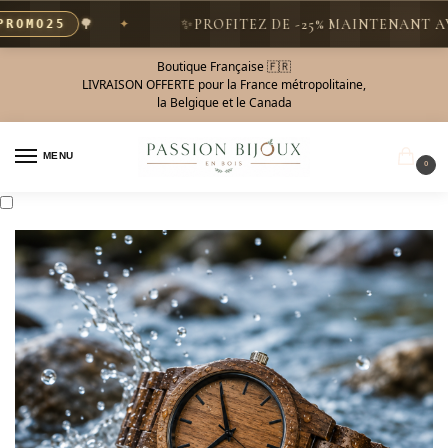
🌳
✨
PROFITEZ DE -25% MAINTENANT AVEC
MO25
Boutique Française 🇫🇷
LIVRAISON OFFERTE pour la France métropolitaine,
la Belgique et le Canada
MENU
0