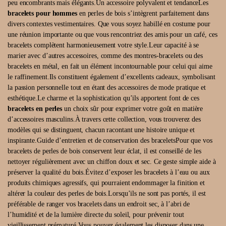
peu encombrants mais élégants.Un accessoire polyvalent et tendanceLes
bracelets pour hommes
en perles de bois s’intègrent parfaitement dans
divers contextes vestimentaires. Que vous soyez habillé en costume pour
une réunion importante ou que vous rencontriez des amis pour un café, ces
bracelets complètent harmonieusement votre style.Leur capacité à se
marier avec d’autres accessoires, comme des montres-bracelets ou des
bracelets en métal, en fait un élément incontournable pour celui qui aime
le raffinement.Ils constituent également d’excellents cadeaux, symbolisant
la passion personnelle tout en étant des accessoires de mode pratique et
esthétique.Le charme et la sophistication qu’ils apportent font de ces
bracelets en perles
un choix sûr pour exprimer votre goût en matière
d’accessoires masculins.À travers cette collection, vous trouverez des
modèles qui se distinguent, chacun racontant une histoire unique et
inspirante.Guide d’entretien et de conservation des braceletsPour que vos
bracelets de perles de bois conservent leur éclat, il est conseillé de les
nettoyer régulièrement avec un chiffon doux et sec. Ce geste simple aide à
préserver la qualité du bois.Évitez d’exposer les bracelets à l’eau ou aux
produits chimiques agressifs, qui pourraient endommager la finition et
altérer la couleur des perles de bois.Lorsqu’ils ne sont pas portés, il est
préférable de ranger vos bracelets dans un endroit sec, à l’abri de
l’humidité et de la lumière directe du soleil, pour prévenir tout
vieillissement prématuré.Vous pouvez également les disposer dans une