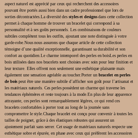
aspect naturel est apprécié par ceux qui recherchent des accessoires
pouvant être portés aussi bien dans un cadre professionnel que lors de
sorties décontractées.La diversité des
styles et designs
dans cette collection
permet à chaque homme de trouver un bracelet qui correspond à sa
personnalité et à ses goûts personnels. Les combinaisons de couleurs
subtiles complètent tous les outfits, ajoutant une note distinguée à votre
garde-robe.Nous nous assurons que chaque article de cette collection
témoigne d’une qualité exceptionnelle, garantissant sa durabilité et son
confort au quotidien.Le charme intemporel des perles en boisLes perles en
bois utilisées dans nos bracelets sont choisies avec soin pour leur finition et
leur texture. Elles offrent non seulement une esthétique plaisante mais
également une sensation agréable au toucher.Porter un
bracelet en perles
de bois
peut être une manière subtile d’afficher son goût pour l’artisanat et
les matériaux naturels. Ces perles possèdent un charme qui traverse les
tendances éphémères et reste toujours à la mode.En plus de leur apparence
attrayante, ces perles sont remarquablement légères, ce qui rend ces
bracelets confortables à porter tout au long de la journée sans
compromettre le style.Chaque bracelet est conçu pour convenir à toutes les
tailles de poignet, grâce à des élastiques robustes qui assurent un
ajustement parfait sans serrer. Cet usage de matériaux naturels respecte une
esthétique sobre et épurée, en phase avec ceux qui préfèrent les accessoires