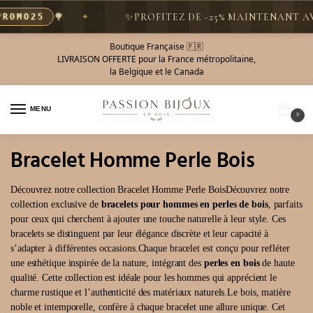
🌳
✨
PROFITEZ DE -25% MAINTENANT AVEC 
MO25
Boutique Française 🇫🇷
LIVRAISON OFFERTE pour la France métropolitaine,
la Belgique et le Canada
MENU
0
Bracelet Homme Perle Bois
Découvrez notre collection Bracelet Homme Perle BoisDécouvrez notre
collection exclusive de
bracelets pour hommes en perles de bois
, parfaits
pour ceux qui cherchent à ajouter une touche naturelle à leur style. Ces
bracelets se distinguent par leur élégance discrète et leur capacité à
s’adapter à différentes occasions.Chaque bracelet est conçu pour refléter
une esthétique inspirée de la nature, intégrant des
perles en bois
de haute
qualité. Cette collection est idéale pour les hommes qui apprécient le
charme rustique et l’authenticité des matériaux naturels.Le bois, matière
noble et intemporelle, confère à chaque bracelet une allure unique. Cet